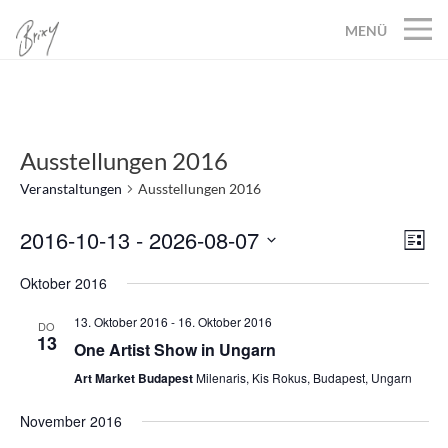
MENÜ
Ausstellungen 2016
Veranstaltungen
Ausstellungen 2016
2016-10-13
 - 
2026-08-07
Ans
Ver
Liste
Datum
Ans
Nav
Oktober 2016
wählen.
Nav
13. Oktober 2016
-
16. Oktober 2016
DO
13
One Artist Show in Ungarn
Art Market Budapest
Milenaris, Kis Rokus, Budapest, Ungarn
November 2016