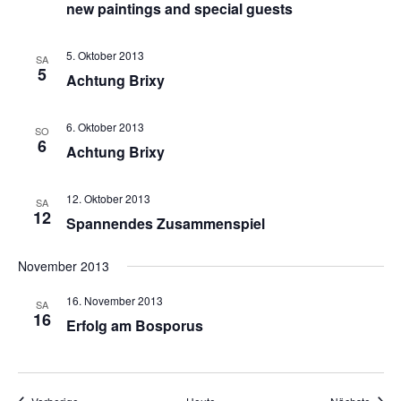
new paintings and special guests
5. Oktober 2013
SA
5
Achtung Brixy
6. Oktober 2013
SO
6
Achtung Brixy
12. Oktober 2013
SA
12
Spannendes Zusammenspiel
November 2013
16. November 2013
SA
16
Erfolg am Bosporus
Veranstaltungen
Veran