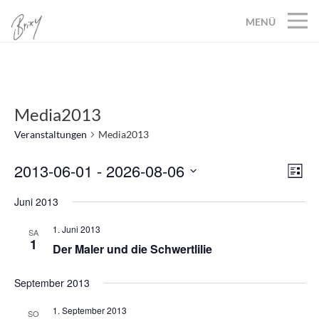
MENÜ
Media2013
Veranstaltungen
Media2013
2013-06-01
 - 
2026-08-06
Ans
Ver
Liste
Datum
Ans
Nav
Juni 2013
wählen.
Nav
1. Juni 2013
SA
1
Der Maler und die Schwertlilie
September 2013
1. September 2013
SO