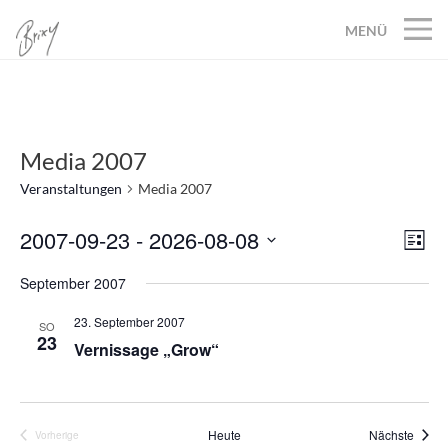
MENÜ
Media 2007
Veranstaltungen
Media 2007
2007-09-23
 - 
2026-08-08
Ans
Ver
Liste
Datum
Ans
Nav
September 2007
wählen.
Nav
23. September 2007
SO
23
Vernissage „Grow“
Veran
Heute
Nächste
Vorherige
Veranstaltungen