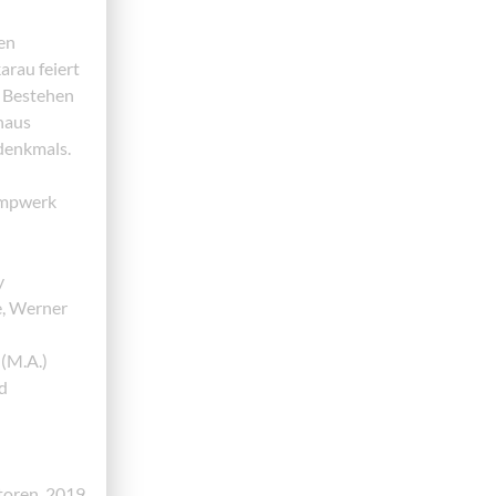
en
au feiert
e Bestehen
haus
denkmals.
umpwerk
y
e, Werner
(M.A.)
d
toren, 2019