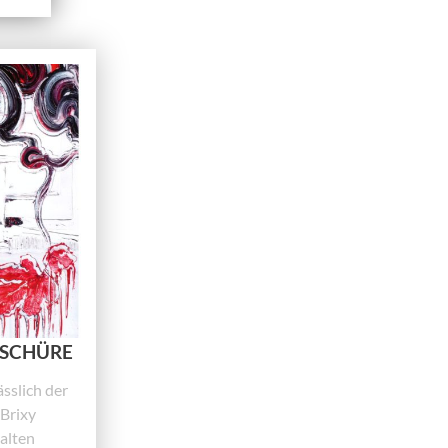
OSCHÜRE
sslich der
"Brixy
 alten