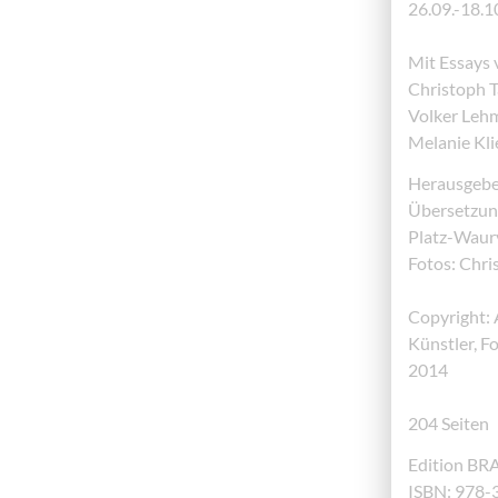
26.09.-18.1
Mit Essays 
Christoph Ta
Volker Leh
Melanie Klie
Herausgeber
Übersetzung
Platz-Waur
Fotos: Chri
Copyright: 
Künstler, F
2014
204 Seiten
Edition BR
ISBN: 978-