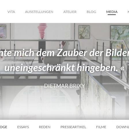
VITA
AUSSTELLUNGEN
ATELIER
BLOG
MEDIA
hte mich dem Zauber der Bild
uneingeschränkt hingeben. «
DIETMAR BRIXY
LOGE
ESSAYS
REDEN
PRESSEARTIKEL
FILME
DOWN