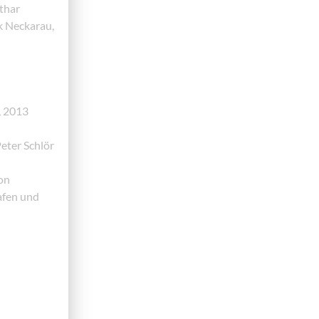
thar
k Neckarau,
, 2013
eter Schlör
on
afen und