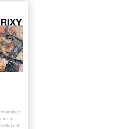
eichnamigen
guests:
erlin) mit