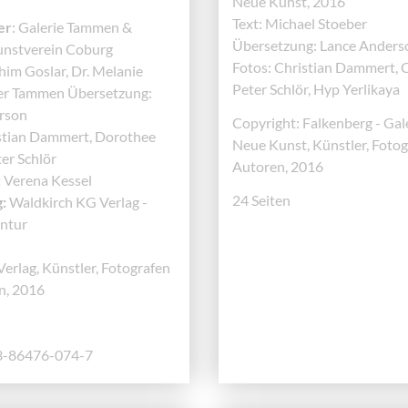
Neue Kunst, 2016
Text: Michael Stoeber
er
: Galerie Tammen &
Übersetzung: Lance Anders
unstverein Coburg
Fotos: Christian Dammert, C
im Goslar, Dr. Melanie
Peter Schlör, Hyp Yerlikaya
ner Tammen Übersetzung:
rson
Copyright: Falkenberg - Gale
stian Dammert, Dorothee
Neue Kunst, Künstler, Foto
ter Schlör
Autoren, 2016
:
Verena Kessel
24 Seiten
:
Waldkirch KG Verlag -
entur
Verlag, Künstler, Fotografen
n, 2016
3-86476-074-7