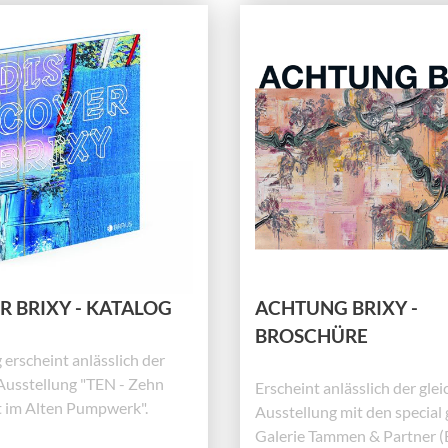
R BRIXY - KATALOG
ACHTUNG BRIXY -
BROSCHÜRE
 erscheint anlässlich der
Ausstellung "TEN - Zehn
Erscheint anlässlich der gl
t im Alten Pumpwerk".
Ausstellung mit den special 
Galerie Tammen & Partner (B