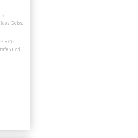
on
laus Geiss,
rie für
grafen und