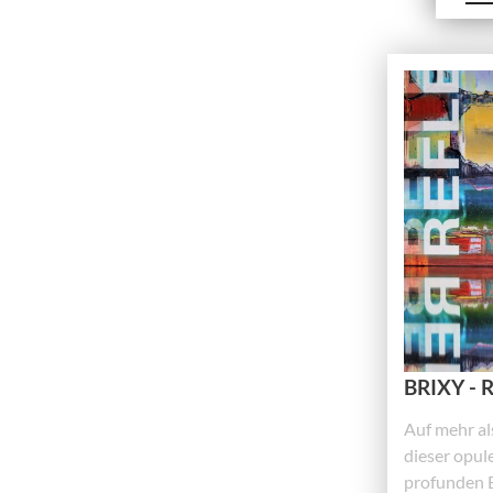
BRIXY -
Auf mehr al
dieser opul
profunden 