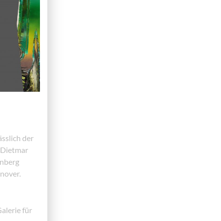
sslich der
"Dietmar
enberg
nover.
alerie für