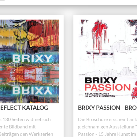
 REFLECT KATALOG
BRIXY PASSION - BR
s 130 Seiten widmet sich
Die Broschüre erscheint anlä
ente Bildband mit
gleichnamigen Ausstellung 
Beiträgen den Werkserien
Passion - 15 Jahre Kunst im