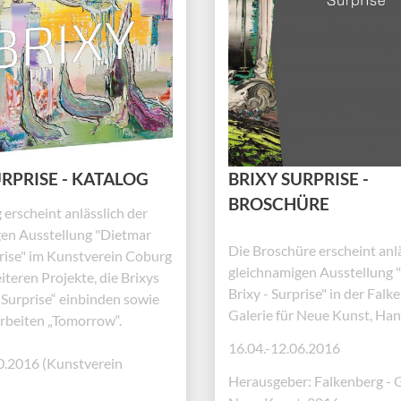
URPRISE - KATALOG
BRIXY SURPRISE -
BROSCHÜRE
 erscheint anlässlich der
en Ausstellung "Dietmar
Die Broschüre erscheint anlä
prise" im Kunstverein Coburg
gleichnamigen Ausstellung 
iteren Projekte, die Brixys
Brixy - Surprise" in der Falk
Surprise“ einbinden sowie
Galerie für Neue Kunst, Han
rbeiten „Tomorrow“.
16.04.-12.06.2016
0.2016 (Kunstverein
Herausgeber: Falkenberg - G