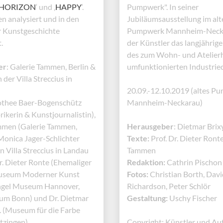
HORIZON
‘ und ‚
HAPPY
‘.
Pumpwerk". In seiner
n analysiert und in den
Jubiläumsausstellung im alt
r Kunstgeschichte
Pumpwerk Mannheim-Neckar
.
der Künstler das langjährig
des zum Wohn- und Atelier
er
: Galerie Tammen, Berlin &
umfunktionierten Industrie
der Villa Streccius in
20.09.-12.10.2019 (altes P
thee Baer-Bogenschütz
Mannheim-Neckarau)
rikerin & Kunstjournalistin),
men (Galerie Tammen,
Herausgeber
: Dietmar Brix
 Monica Jager-Schlichter
Texte:
Prof. Dr. Dieter Ront
n Villa Streccius in Landau
Tammen
 Dr. Dieter Ronte (Ehemaliger
Redaktion:
Cathrin Pischon 
useum Moderner Kunst
Fotos:
Christian Borth, Davi
ngel Museum Hannover,
Richardson, Peter Schlör
m Bonn) und Dr. Dietmar
Gestaltung:
Uschy Fischer
 (Museum für die Farbe
tzingen)
Copyright: Künstler und Au