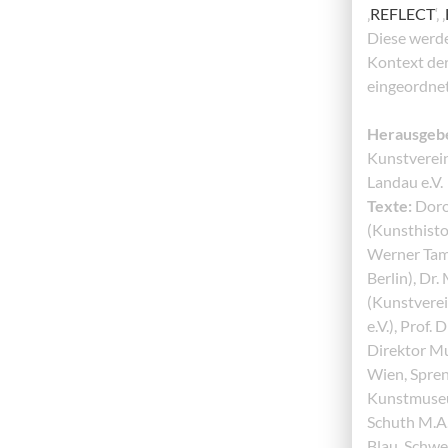
‚
REFLECT
‘‚ ‚
Diese werde
Kontext de
eingeordnet
Herausgeb
Kunstverein 
Landau e.V.
Texte:
Doro
(Kunsthisto
Werner Tam
Berlin), Dr.
(Kunstverei
e.V.), Prof.
Direktor M
Wien, Spre
Kunstmuseu
Schuth M.A.
Blau, Schwe