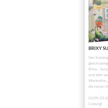
BRIXY S
Der Katalog
gleichnamig
Brixy - Sur
und aller we
Werkreihe „
die neuen A
03.09.-03.1
Coburg)