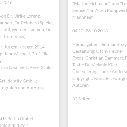
0.2016
"Marion Eichmann" und "Lo
Seruset" im Alten Pumpwer
von Dr. Ulrike Lorenz,
Mannheim.
nnert, Dr. Reinhard Spieler,
mkuhl, Werner Tammen, Dr.
04.10.-26.10.2013
r (Interview).
Herausgeber: Dietmar Brixy
: Jürgen Krieger, 2014
Gestaltung: Uschy Fischer
: Jane Michael, Prof. Elke
Fotos: Christian Dammert, P
y
Texte: Dr. Melanie Klier
stian Dammert, Peter Schlör
Übersetzung: Lance Anders
Copyright: Künstler, Fotogr
Art Identity GmbH;
Autoren
otografen und Autoren,
32 Seiten
AUS Berlin GmbH
3-86228-109-1