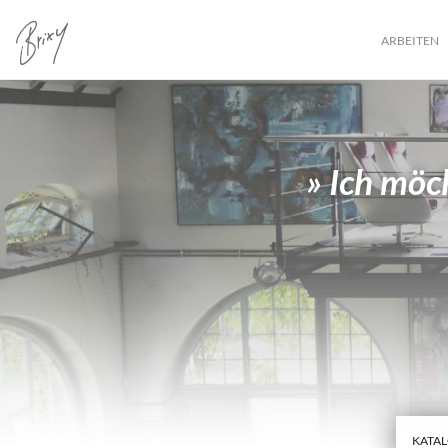
ARBEITEN
» Ich möc
KATA