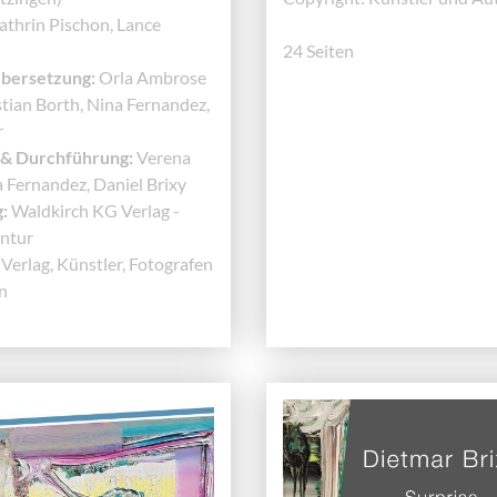
thrin Pischon, Lance
24 Seiten
Übersetzung:
Orla Ambrose
tian Borth, Nina Fernandez,
r
 & Durchführung:
Verena
a Fernandez, Daniel Brixy
:
Waldkirch KG Verlag -
entur
Verlag, Künstler, Fotografen
n