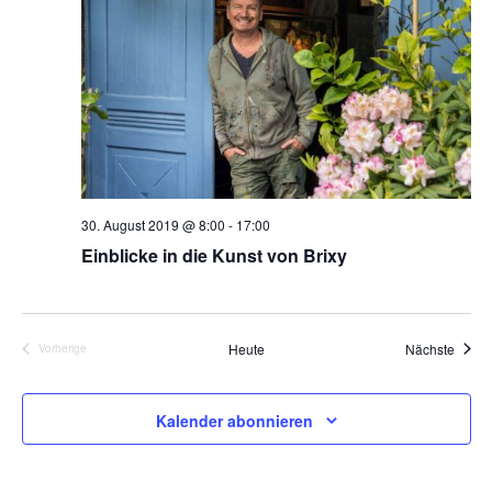
30. August 2019 @ 8:00
-
17:00
Einblicke in die Kunst von Brixy
Veran
Heute
Nächste
Vorherige
Veranstaltungen
Kalender abonnieren