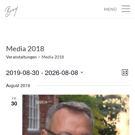
MENÜ
Media 2018
Veranstaltungen
Media 2018
2019-08-30
 - 
2026-08-08
Ans
Ver
Liste
Datum
Ans
Nav
August 2019
wählen.
Nav
FR
30