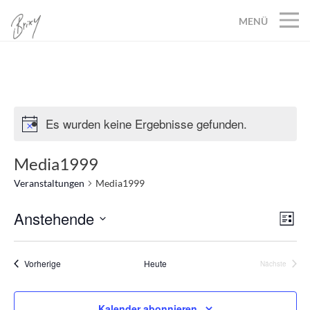
MENÜ
Es wurden keine Ergebnisse gefunden.
Media1999
Veranstaltungen
Media1999
Anstehende
Ans
Ver
Liste
Datum
Ans
Nav
wählen.
Veranstaltungen
Nav
Vorherige
Heute
Nächste
Veranstalt
Kalender abonnieren