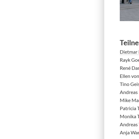
Teiln
Dietmar 
Rayk Go
René Da
Ellen vo
Tino Gei
Andreas
Mike Ma
Patricia
Monika T
Andreas
Anja Wa