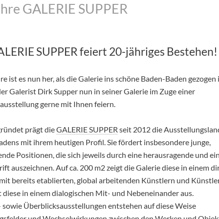
ahre GALERIE SUPPER
ALERIE SUPPER feiert 20-jähriges Bestehen!
e ist es nun her, als die Galerie ins schöne Baden-Baden gezogen i
r Galerist Dirk Supper nun in seiner Galerie im Zuge einer
usstellung gerne mit Ihnen feiern.
ründet prägt die
GALERIE SUPPER
seit 2012 die Ausstellungslan
dens mit ihrem heutigen Profil. Sie fördert insbesondere junge,
nde Positionen, die sich jeweils durch eine herausragende und ein
ft auszeichnen. Auf ca. 200 m2 zeigt die Galerie diese in einem d
mit bereits etablierten, global arbeitenden Künstlern und Künstl
lt diese in einem dialogischen Mit- und Nebeneinander aus.
l- sowie Überblicksausstellungen entstehen auf diese Weise
sfelder und Wechselwirkungen zwischen den Werken und Objekt