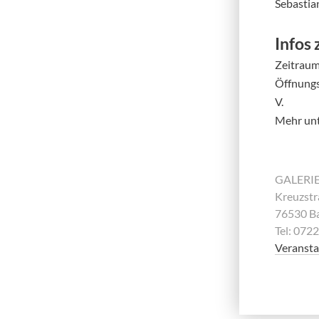
Sebastia
Inf
os 
Zeitraum
Öffnungsz
V.
Mehr un
GALERI
Kreuzstr
76530 B
Tel: 072
Veransta