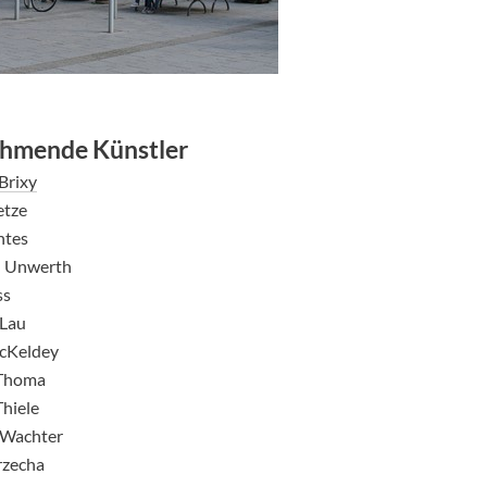
ehmende Künstler
Brixy
etze
ntes
n Unwerth
ss
 Lau
cKeldey
 Thoma
hiele
 Wachter
rzecha