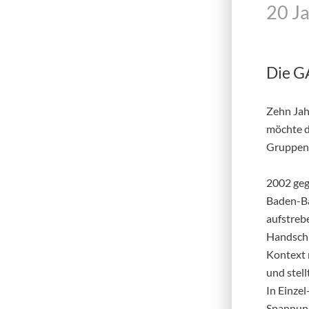
20 J
Die G
Zehn Jahr
möchte de
Gruppena
2002 geg
Baden-Ba
aufstrebe
Handschri
Kontext 
und stel
In Einze
Spannung