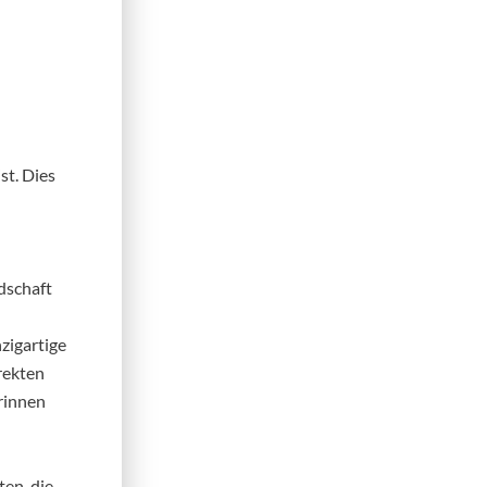
st. Dies
dschaft
zigartige
irekten
erinnen
en, die