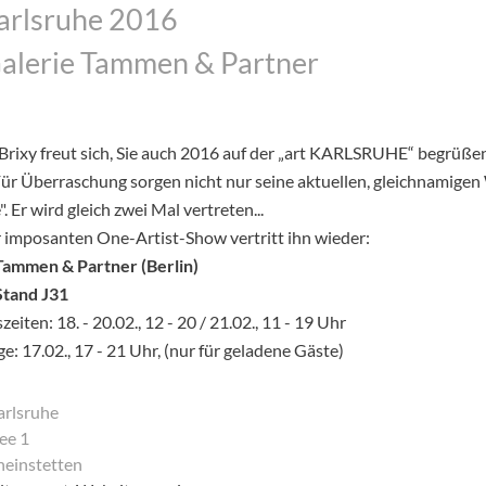
Karlsruhe 2016
Galerie Tammen & Partner
Brixy freut sich, Sie auch 2016 auf der „art KARLSRUHE“ begrüße
Für Überraschung sorgen nicht nur seine aktuellen, gleichnamige
". Er wird gleich zwei Mal vertreten...
r imposanten One-Artist-Show vertritt ihn wieder:
Tammen & Partner (Berlin)
 Stand J31
eiten: 18. - 20.02., 12 - 20 / 21.02., 11 - 19 Uhr
e: 17.02., 17 - 21 Uhr, (nur für geladene Gäste)
rlsruhe
ee 1
einstetten