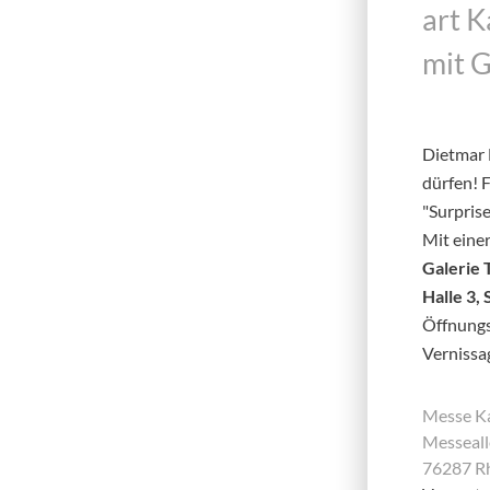
art 
mit 
Dietmar 
dürfen! 
"Surprise
Mit eine
Galerie 
Halle 3,
Öffnungsz
Vernissag
Messe Ka
Messeall
76287 Rh