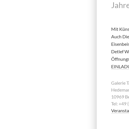
Jahre
Mit Küns
Auch Die
Eisenbeis
Detlef W
Öffnungsz
EINLAD
Galerie
Hedeman
10969 Be
Tel: +49
Veransta