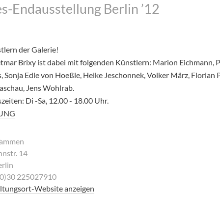
s-Endausstellung Berlin ’12
tlern der Galerie!
tmar Brixy ist dabei mit folgenden Künstlern: Marion Eichmann, P
, Sonja Edle von Hoeßle, Heike Jeschonnek, Volker März, Florian P
aschau, Jens Wohlrab.
eiten: Di -Sa, 12.00 - 18.00 Uhr.
UNG
 Tammen
nstr. 14
rlin
 (0)30 225027910
ltungsort-Website anzeigen